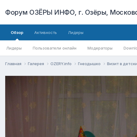
Форум ОЗЁРЫ ИНФО, г. Озёры, Московс
Обзор
Активность
Лидеры
Лидеры
Пользователи онлайн
Модераторы
Downl
Главная
Галерея
OZERY.info
Гнездышко
Визит в детск