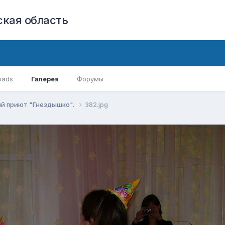
кая область
oads
Галерея
Форумы
ий приют "Гнездышко".
382.jpg