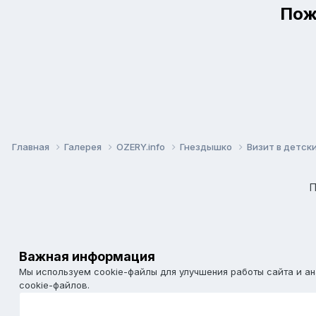
Пож
Главная
Галерея
OZERY.info
Гнездышко
Визит в детск
П
Важная информация
Мы используем cookie-файлы для улучшения работы сайта и а
cookie-файлов.