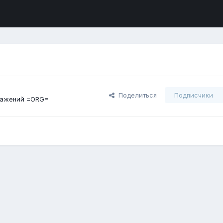
Поделиться
Подписчики
ражений =ORG=