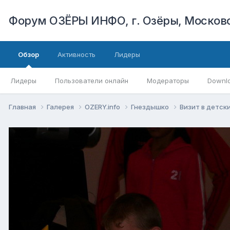
Форум ОЗЁРЫ ИНФО, г. Озёры, Московс
Обзор
Активность
Лидеры
Лидеры
Пользователи онлайн
Модераторы
Downl
Главная
Галерея
OZERY.info
Гнездышко
Визит в детск