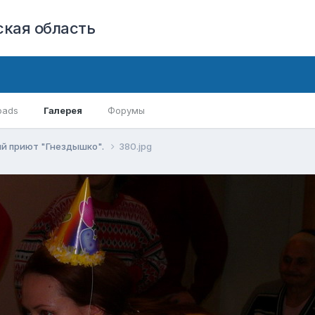
кая область
oads
Галерея
Форумы
ий приют "Гнездышко".
380.jpg