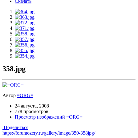
Скачать
358.jpg
Автор
=ORG=
24 августа, 2008
778 просмотров
Просмотр изображений =ORG=
Поделиться
https://forumozery.ru/gallery/image/350-358jpg/