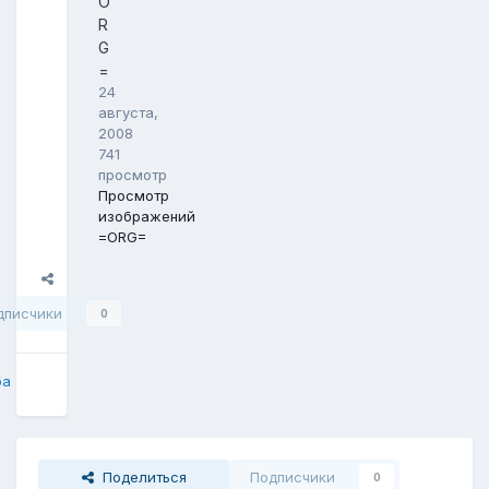
O
R
G
=
24
августа,
2008
741
просмотр
Просмотр
изображений
=ORG=
Поделиться
дписчики
0
ба
Поделиться
Подписчики
0