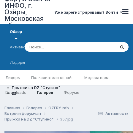
ИНФО, г.
Озёры,
Уже зарегистрированы? Войти
Московская
область
Обзор
Активность
Лидеры
Лидеры
Пользователи онлайн
Модераторы
Прыжки на DZ "Ступино"
Downloads
Галерея
Форумы
Главная
Галерея
OZERY.info
Встречи форумчан
Активность
Прыжки на DZ "Ступино"
357.jpg