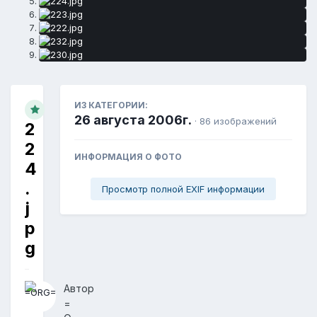
ИЗ КАТЕГОРИИ:
26 августа 2006г.
· 86 изображений
2
2
ИНФОРМАЦИЯ О ФОТО
4
.
Просмотр полной EXIF информации
j
p
g
Автор
=