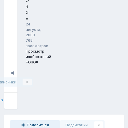
O
R
G
=
24
августа,
2008
769
просмотров
Просмотр
изображений
=ORG=
Поделиться
дписчики
0
ба
Поделиться
Подписчики
0