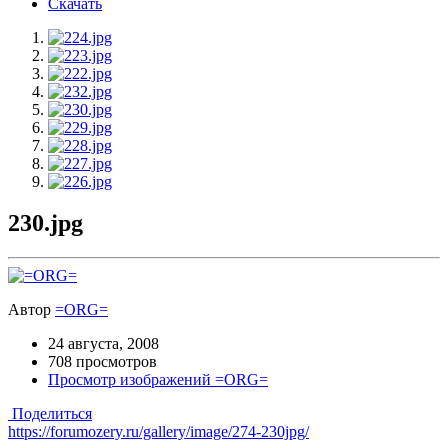
Скачать
230.jpg
Автор
=ORG=
24 августа, 2008
708 просмотров
Просмотр изображений =ORG=
Поделиться
https://forumozery.ru/gallery/image/274-230jpg/