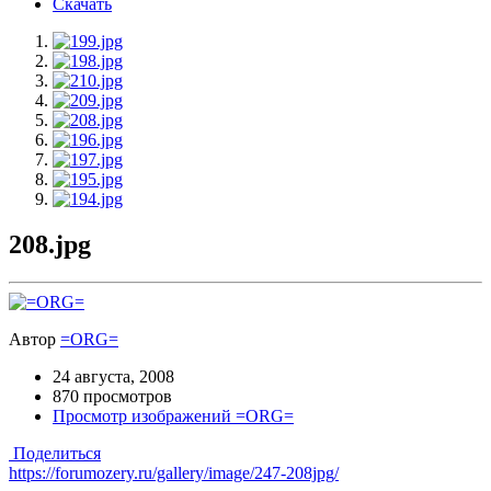
Скачать
208.jpg
Автор
=ORG=
24 августа, 2008
870 просмотров
Просмотр изображений =ORG=
Поделиться
https://forumozery.ru/gallery/image/247-208jpg/