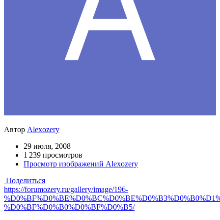
Автор
Alexozery
29 июля, 2008
1 239 просмотров
Просмотр изображений Alexozery
Поделиться
https://forumozery.ru/gallery/image/196-
%D0%BF%D0%BE%D0%BC%D0%BE%D0%B3%D0%B0%D1%
%D0%BF%D0%B0%D0%BF%D0%B5/