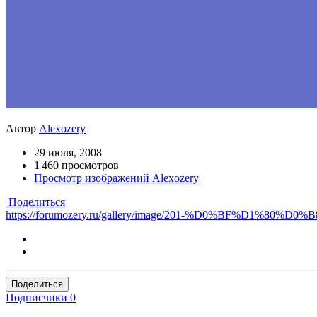
Автор
Alexozery
29 июля, 2008
1 460 просмотров
Просмотр изображений Alexozery
Поделиться
https://forumozery.ru/gallery/image/201-%D0%BF%
Поделиться
Подписчики
0