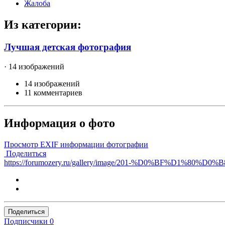
Жалоба
Из категории:
Лучшая детская фотография
· 14 изображений
14 изображений
11 комментариев
Информация о фото
Просмотр EXIF информации фотографии
Поделиться
https://forumozery.ru/gallery/image/201-%D0%BF%
Поделиться
Подписчики
0