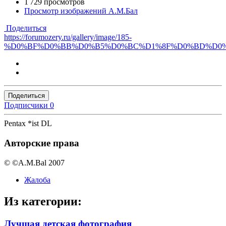
1 729 просмотров
Просмотр изображений А.М.Бал
Поделиться
https://forumozery.ru/gallery/image/185-
%D0%BF%D0%BB%D0%B5%D0%BC%D1%8F%D0%BD%D0
Поделиться
Подписчики
0
Pentax *ist DL
Авторские права
© ©A.M.Bal 2007
Жалоба
Из категории:
Лучшая детская фотография