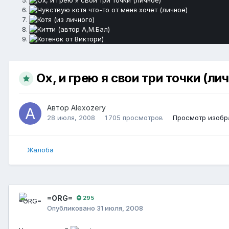
Ох, и грею я свои три точки (ли
Автор
Alexozery
28 июля, 2008
1 705 просмотров
Просмотр изобр
Жалоба
=ORG=
295
Опубликовано
31 июля, 2008