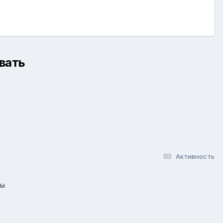
вать
Активность
лы