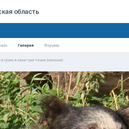
кая область
oads
Галерея
Форумы
 и грею я свои три точки (личное)