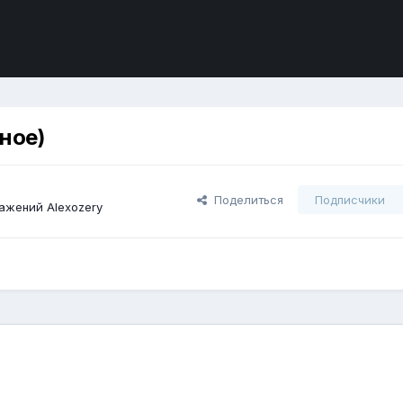
чное)
Поделиться
Подписчики
ажений Alexozery