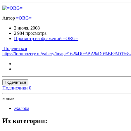
Автор
=ORG=
2 июля, 2008
2 984 просмотра
Просмотр изображений =ORG=
Поделиться
https://forumozery.ru/gallery/image/16-%D0%BA%
Поделиться
Подписчики
0
кошак
Жалоба
Из категории: