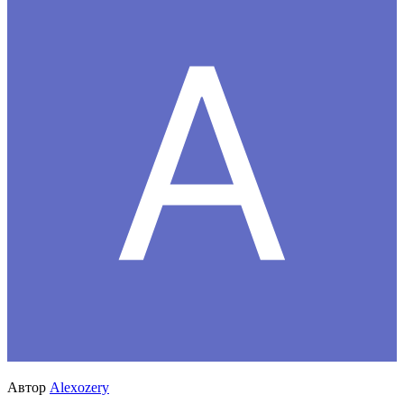
Автор
Alexozery