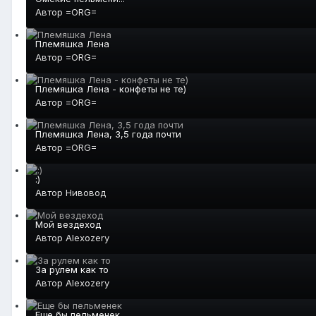
Автор
=ORG=
Племяшка Лена
Автор
=ORG=
Племяшка Лена - конфеты не те)
Автор
=ORG=
Племяшка Лена, 3,5 года почти
Автор
=ORG=
:)
Автор
Нивовод
Мой вездеход
Автор
Alexozery
За рулем как то
Автор
Alexozery
Еще бы пельменек