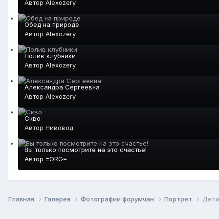
Автор
Alexozery
Обед на природе
Автор
Alexozery
Полив клубники
Автор
Alexozery
Александра Сергеевна
Автор
Alexozery
Скво
Автор
Нивовод
Вы только посмотрите на это счастье!
Автор
=ORG=
Главная
Галерея
Фотографии форумчан
Портрет
Дет