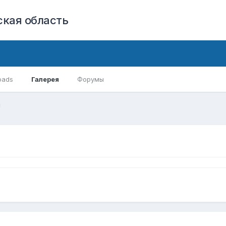
кая область
oads
Галерея
Форумы
и