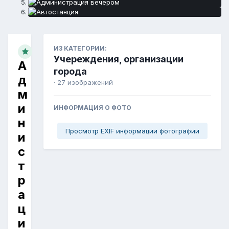
ИЗ КАТЕГОРИИ:
Учереждения, организации
А
города
д
· 27 изображений
м
и
ИНФОРМАЦИЯ О ФОТО
н
Просмотр EXIF информации фотографии
и
с
т
р
а
ц
и