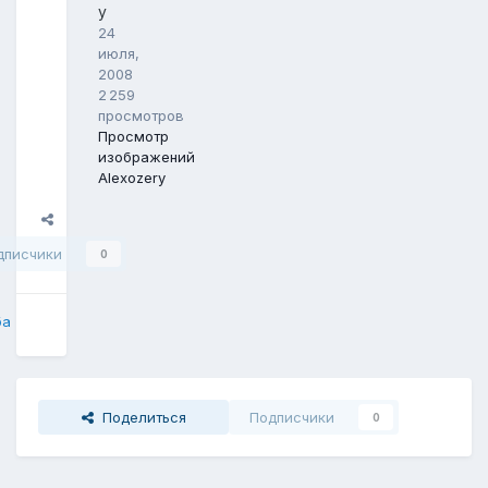
y
24
июля,
2008
2 259
просмотров
Просмотр
изображений
Alexozery
Поделиться
дписчики
0
ба
Поделиться
Подписчики
0