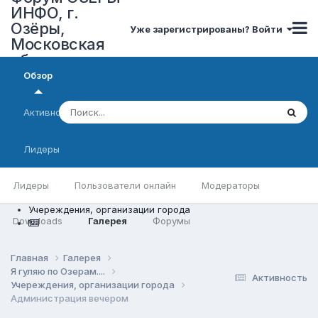
ИНФО, г.
Озёры,
Уже зарегистрированы? Войти
Московская
область
Обзор
Активность
Лидеры
Лидеры
Пользователи онлайн
Модераторы
Учереждения, организации города
Downloads
Галерея
Форумы
Главная
Галерея
Я гуляю по Озерам....
Активность
Учереждения, организации города
Администрация вечером