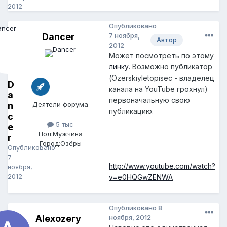
2012
Опубликовано
Dancer
7 ноября,
Автор
2012
Может посмотреть по этому
линку
. Возможно публикатор
(Ozerskiyletopisec - владелец
D
канала на YouTube грохнул)
a
первоначальную свою
n
Деятели форума
публикацию.
c
5 тыс
e
Пол:
Мужчина
r
Город:
Озёры
Опубликовано
7
http://www.youtube.com/watch?
ноября,
2012
v=e0HQGwZENWA
Опубликовано
8
Alexozery
ноября, 2012