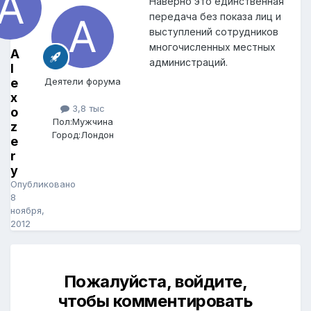
Наверно это единственная
передача без показа лиц и
выступлений сотрудников
многочисленных местных
A
администраций.
l
e
Деятели форума
x
3,8 тыс
o
Пол:
Мужчина
z
Город:
Лондон
e
r
y
Опубликовано
8
ноября,
2012
Пожалуйста, войдите,
чтобы комментировать