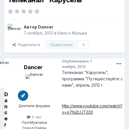
Автор
Dancer
7 ноября, 2012
в
Кино и Музыка
Поделиться
Подписчики
0
Опубликовано
7
Dancer
ноября, 2012
Телеканал "Карусель",
программа "Путешествуйте с
нами", апрель 2012 г.
D
a
n
Деятели форума
http://www.youtube.com/watch?
c
v=o7fa2LUT220
5 тыс
e
Пол:
Мужчина
r
Город:
Озёры