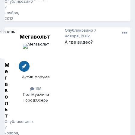
Опубликовано
7
ноября,
2012
Опубликовано
7
Мегавольт
ноября, 2012
А где видео?
М
е
г
Актив форума
а
168
в
Пол:
Мужчина
о
Город:
Озёры
л
ь
т
Опубликовано
7
ноября,