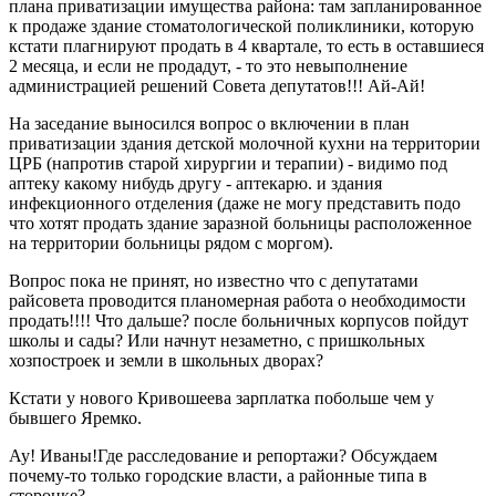
плана приватизации имущества района: там запланированное
к продаже здание стоматологической поликлиники, которую
кстати плагнируют продать в 4 квартале, то есть в оставшиеся
2 месяца, и если не продадут, - то это невыполнение
администрацией решений Совета депутатов!!! Ай-Ай!
На заседание выносился вопрос о включении в план
приватизации здания детской молочной кухни на территории
ЦРБ (напротив старой хирургии и терапии) - видимо под
аптеку какому нибудь другу - аптекарю. и здания
инфекционного отделения (даже не могу представить подо
что хотят продать здание заразной больницы расположенное
на территории больницы рядом с моргом).
Вопрос пока не принят, но известно что с депутатами
райсовета проводится планомерная работа о необходимости
продать!!!! Что дальше? после больничных корпусов пойдут
школы и сады? Или начнут незаметно, с пришкольных
хозпостроек и земли в школьных дворах?
Кстати у нового Кривошеева зарплатка побольше чем у
бывшего Яремко.
Ау! Иваны!Где расследование и репортажи? Обсуждаем
почему-то только городские власти, а районные типа в
сторонке?