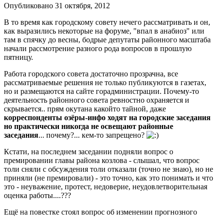
Опубликовано
31 октября, 2012
В то время как городскому совету нечего рассматривать и он,
как выразились некоторые на форуме, "впал в анабиоз" или
там в спячку до весны, бодрые депутаты районного масштаба
начали рассмотрение разного рода вопросов в прошлую
пятницу.
Работа городского совета достаточно прозрачна, все
рассматриваемые решения не только публикуются в газетах,
но и размещаются на сайте горадминистрации. Почему-то
деятельность районного совета ревностно охраняется и
скрывается.. прям окутана какойто тайной, даже
корреспонденты озёры-инфо ходят на городские заседания
но практически никогда не освещают районные
заседания
... почему?... кем-то запрещено?
Кстати, на последнем заседании подняли вопрос о
премировании главы района козлова - слышал, что вопрос
толи сняли с обсуждения толи отказали (точно не знаю), но не
приняли (не премировали) - это точно, как это понимать и что
это - неуважение, протест, недоверие, неудовлетворительная
оценка работы....???
Ещё на повестке стоял вопрос об изменении прогнозного