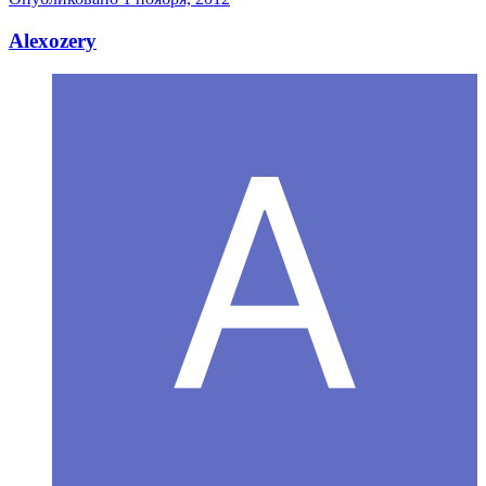
Alexozery