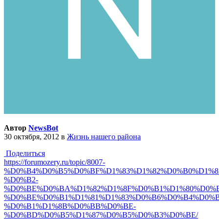
Автор
NewsBot
30 октября, 2012
в
Жизнь нашего района
Поделиться
https://forumozery.ru/topic/8007-
%D0%B4%D0%B5%D0%BF%D1%83%D1%82%D0%B0%D1%8
%D0%B2-
%D0%BE%D0%BA%D1%82%D1%8F%D0%B1%D1%80%D0%B
%D0%BE%D0%B1%D1%81%D1%83%D0%B6%D0%B4%D0%B
%D0%B1%D1%8B%D0%BB%D0%BE-
%D0%BD%D0%B5%D1%87%D0%B5%D0%B3%D0%BE/