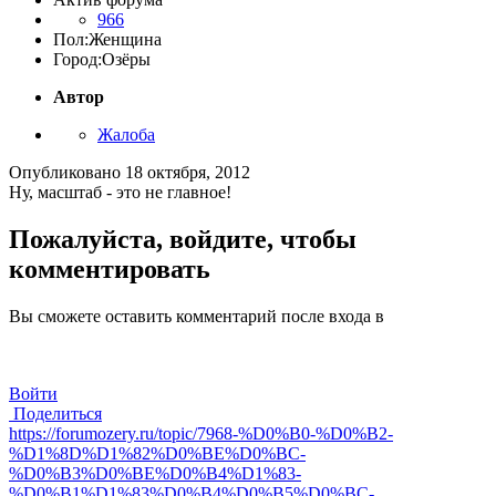
966
Пол:
Женщина
Город:
Озёры
Автор
Жалоба
Опубликовано
18 октября, 2012
Ну, масштаб - это не главное!
Пожалуйста, войдите, чтобы
комментировать
Вы сможете оставить комментарий после входа в
Войти
Поделиться
https://forumozery.ru/topic/7968-%D0%B0-%D0%B2-
%D1%8D%D1%82%D0%BE%D0%BC-
%D0%B3%D0%BE%D0%B4%D1%83-
%D0%B1%D1%83%D0%B4%D0%B5%D0%BC-