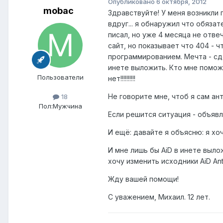
Опубликовано
6 октября, 2012
mobac
Здравствуйте! У меня возникли п
вдруг... я обнаружил что обязат
писал, но уже 4 месяца не отве
сайт, но показывает что 404 - 
программированием. Мечта - сде
инете выложить. Кто мне поможе
Пользователи
нет!!!!!!!!!!
Не говорите мне, чтоб я сам ант
18
Пол:
Мужчина
Если решится ситуация - объявлю 
И ещё: давайте я объясню: я хоч
И мне лишь бы AiD в инете выло
хочу изменить исходники AiD Anti
Жду вашей помощи!
С уважением, Михаил. 12 лет.