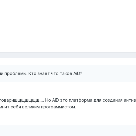
и проблемы. Кто знает что такое AiD?
товарищщщщщщщ..... Но AiD это платформа для создания антив
мнит себя великим программистом.