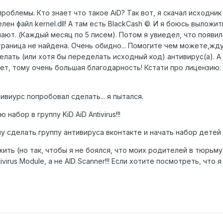
роблемы. Кто знает что такое AiD? Так вот, я скачал исходник
елен файл kernel.dll! А там есть BlackCash ©. И я боюсь выложи
чают. (Каждый месяц по 5 писем). Потом я увиедел, что появилс
чтраница не найдена. Очень обидно... Помогите чем можете,жду
лать (или хотя бы переделать исходный код) антивирус(а). А 
т, тому очень большая благодарность! Кстати про лицензию: 
ивиурс попробовал сделать... я пытался.
набор в группу KiD AiD Antivirus!!!
у сделать группу антивируса вконтакте и начать набор детей в г
жить (но так, чтобы я не боялся, что моих родителей в тюрьм
virus Module, а не AID Scanner!!! Если хотите посмотреть, что 