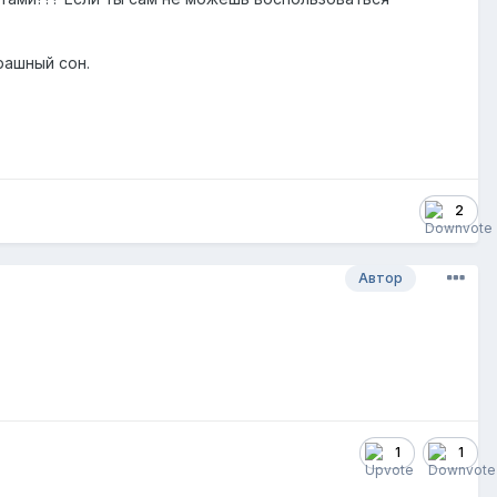
рашный сон.
2
Автор
1
1