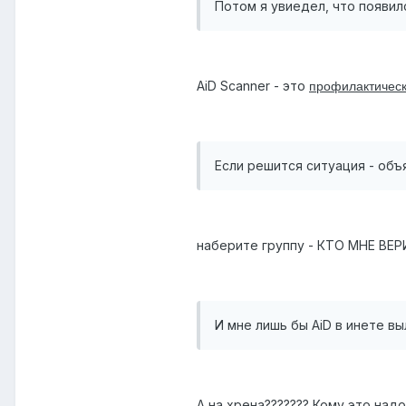
Потом я увиедел, что появилс
AiD Scanner - это
профилактическ
Если решится ситуация - объяв
наберите группу - КТО МНЕ ВЕР
И мне лишь бы AiD в инете в
А на хрена??????? Кому это над