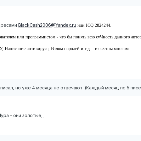
адресами
BlackCash2006@Yandex.ru
или ICQ 2824244.
вателем или программистом - что бы понять всю суЧность данного автор
аписание антивируса, Взлом паролей и т.д. - известны многим.
 писал, но уже 4 месяца не отвечают. (Каждый месяц по 5 писе
Шура - они золотые,,