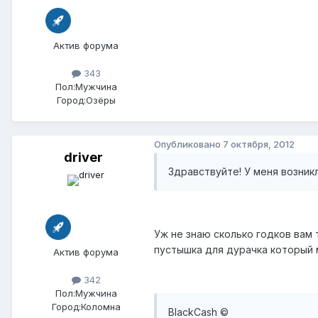
Актив форума
343
Пол:
Мужчина
Город:
Озёры
Опубликовано
7 октября, 2012
driver
Здравствуйте! У меня возникл
Уж не знаю сколько годков вам 
пустышка для дурачка который 
Актив форума
342
Пол:
Мужчина
Город:
Коломна
BlackCash ©