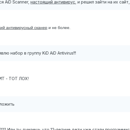
я AiD Scanner,
настоящий антивирус
, и решил зайти на их сайт
ий антивирусный сканер
и не более.
лю набор в группу KiD AiD Antivirus!!!
ИТ - ТОТ ЛОХ!
ыложить
о??? Или ты думаешь что 12-летние дети уже стали программи