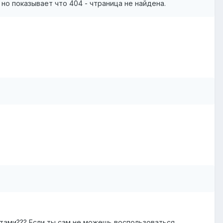
, но показывает что 404 - чтраница не найдена.
стами??? Если ты сам не можешь воспользоваться