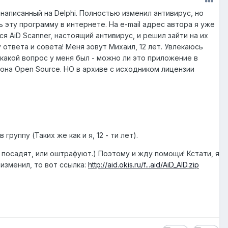
 написанный на Delphi. Полностью изменил антивирус, но
ть эту программу в интернете. На e-mail адрес автора я уже
я AiD Scanner, настоящий антивирус, и решил зайти на их
 ответа и совета! Меня зовут Михаил, 12 лет. Увлекаюсь
какой вопрос у меня был - можно ли это приложение в
она Open Source. НО в архиве с исходником лицензии
руппу (Таких же как и я, 12 - ти лет).
у посадят, или оштрафуют.) Поэтому и жду помощи! Кстати, я
я изменил, то вот ссылка:
http://aid.okis.ru/f...aid/AiD_AID.zip