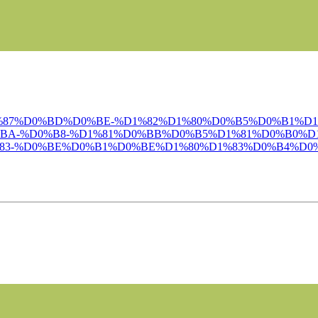
D0%BE%D1%87%D0%BD%D0%BE-%D1%82%D1%80%D0%B5%D0%B1
A-%D0%B8-%D1%81%D0%BB%D0%B5%D1%81%D0%B0%D1
83-%D0%BE%D0%B1%D0%BE%D1%80%D1%83%D0%B4%D0