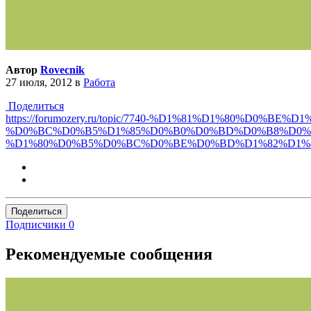
Автор
Rovecnik
27 июля, 2012
в
Работа
Поделиться
https://forumozery.ru/topic/7740-%D1%81%D1%80%
%D0%BC%D0%B5%D1%85%D0%B0%D0%BD%D0%B8%D0%B
%D1%80%D0%B5%D0%BC%D0%BE%D0%BD%D1%82%D1%
Поделиться
Подписчики
0
Рекомендуемые сообщения