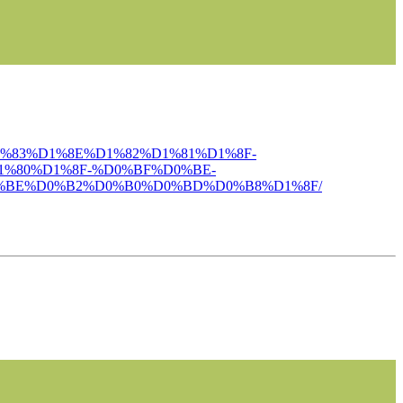
%D1%83%D1%8E%D1%82%D1%81%D1%8F-
%80%D1%8F-%D0%BF%D0%BE-
%BE%D0%B2%D0%B0%D0%BD%D0%B8%D1%8F/