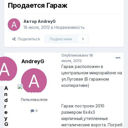
Продается Гараж
Автор
AndreyG
18 июля, 2012
в
Недвижимость
Поделиться
Подписчики
0
Опубликовано
18
AndreyG
июля, 2012
Гараж расположен в
центральном микрорайоне на
ул.Луговая (В гаражном
кооперативе)
A
n
d
Пользователи
r
Гараж построен 2010
9
e
размером 6х4х3
y
кирпичный,утепленные
G
металические ворота. Погреб