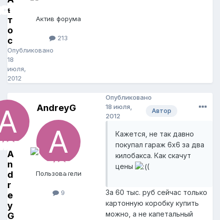
в
т
Актив форума
о
213
с
Опубликовано
18
июля,
2012
Опубликовано
AndreyG
18 июля,
Автор
2012
Кажется, не так давно
покупал гараж 6х6 за два
A
килобакса. Как скачут
n
цены
(
d
Пользователи
r
За 60 тыс. руб сейчас только
9
e
картонную коробку купить
y
можно, а не капетальный
G