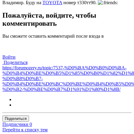
Владимир. Буду на
TOYOTA
номер т330тт90.
Пожалуйста, войдите, чтобы
комментировать
Вы сможете оставить комментарий после входа в
Войти
Поделиться
https://forumozery.ru/topic/7537-%D0%BA%D0%B0%D0%BA-
%D0%B4%D0%BE%D0%B5%D1%85%D0%B0%D1%82%D1%8
%D0%B8%D0%B7-
%D0%B4%D0%BE%D0%BC%D0%BE%D0%B4%D0%B5%D0%
%D0%B2-%D0%BE%D0%B7%D1%91%D1%80%D1%8B/
Поделиться
Подписчики
0
Перейти к списку тем