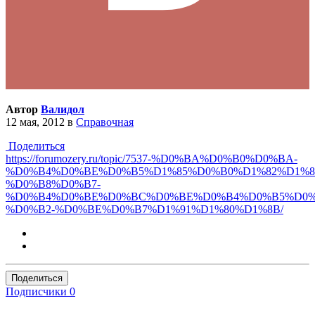
Автор
Валидол
12 мая, 2012
в
Справочная
Поделиться
https://forumozery.ru/topic/7537-%D0%BA%D0%B0%D0%BA-
%D0%B4%D0%BE%D0%B5%D1%85%D0%B0%D1%82%D1%8
%D0%B8%D0%B7-
%D0%B4%D0%BE%D0%BC%D0%BE%D0%B4%D0%B5%D0%
%D0%B2-%D0%BE%D0%B7%D1%91%D1%80%D1%8B/
Поделиться
Подписчики
0