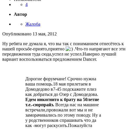
4
Автор
Жалоба
Опубликовано
13 мая, 2012
Ну ребята не думала я, что вы так с пониманием отнесётесь к
нашей просьбе-приято,приятно
.Что-то напрягают все эти
передвижения туда сюда,успел не успел.Наверно лучший
вариант воспользоваться предложением Dancer.
Дорогие форумчане! Срочно нужна
ваша помощь.18 мая прилетаем в
Домодедово в7-45 подскажите плиз
как добраться до Озер с Домодедова.
Едем инкогнито к брату на 50летие
т.е.-сюрпрайз.
Всегда нас на машине
встречали,провожали вот мы и не
заморачивались по этому поводу. Ну а
у родственников спрашивать что да
как -могут раскусить.Пожалуйста