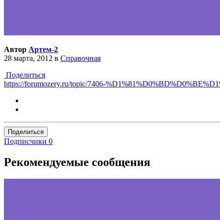
Автор
Артем-2
28 марта, 2012
в
Справочная
Поделиться
https://forumozery.ru/topic/7406-%D1%81%D0%BD%D0%BE%D1
Поделиться
Подписчики
0
Рекомендуемые сообщения