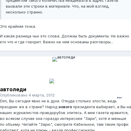
предметом такого количества неадеквата в адрес газеты
вызвали эти строки в материале. Что, на мой взгляд,
несколько странно.
Это крайняя точка.
И какая разница чьи это слова. Должны быть документы. Не важно
кто что и где говорит. Важно на чем основаны разговоры...
автоледи
Опубликовано
4 марта, 2012
Dim, Вы сегодня явно не в духе. Откуда столько злости, ведь
праздник же в стране? Народ
нового
президента выбирает, а Вы на
наших журналистов-правдорубов злитесь. А мне газета нравится,
во всяком случае она гораздо интереснее "Зари", хотя и меньше
по объему. Читайте "Зарю", смотрите Кабельное, там такие профи
работают, куда ни плюнь - везде профессионалы.