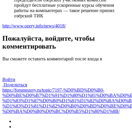
пройдут бесплатные ускоренные курсы обучения
работы на компьютерах — такое решение принял
озёрский ТИК
http://www.ozery.info/news/4018/
Пожалуйста, войдите, чтобы
комментировать
Вы сможете оставить комментарий после входа в
Войти
Поделиться
https://forumozery.ru/topic/7197-%D0%BD%D0%B0-
%D0%BE%D0%B7%D1%91%D1%80%D1%81%D0%BA%D0%B
%D1%83%D1%87%D0%B0%D1%81%D1%82%D0%BA%D0%B
%D1%83%D1%81%D1%82%D0%B0%D0%BD%D0%BE%D0%B
%D0%BA%D0%B0%D0%BC%D0%B5%D1%80%D1%8B/