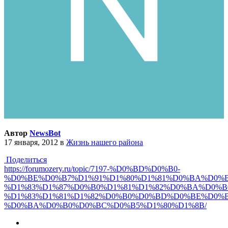
Автор
NewsBot
17 января, 2012
в
Жизнь нашего района
Поделиться
https://forumozery.ru/topic/7197-%D0%BD%D0%B0-
%D0%BE%D0%B7%D1%91%D1%80%D1%81%D0%BA%D0%B
%D1%83%D1%87%D0%B0%D1%81%D1%82%D0%BA%D0%B
%D1%83%D1%81%D1%82%D0%B0%D0%BD%D0%BE%D0%B
%D0%BA%D0%B0%D0%BC%D0%B5%D1%80%D1%8B/