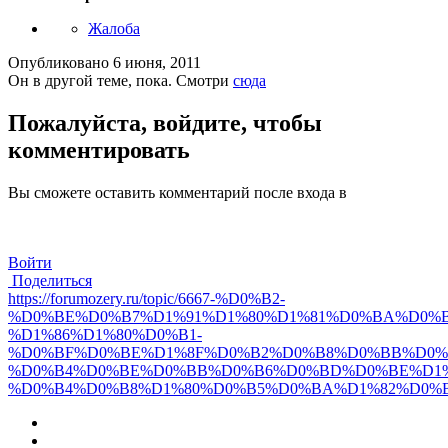
Жалоба
Опубликовано
6 июня, 2011
Он в другой теме, пока. Смотри
сюда
Пожалуйста, войдите, чтобы
комментировать
Вы сможете оставить комментарий после входа в
Войти
Поделиться
https://forumozery.ru/topic/6667-%D0%B2-
%D0%BE%D0%B7%D1%91%D1%80%D1%81%D0%BA%D0%B
%D1%86%D1%80%D0%B1-
%D0%BF%D0%BE%D1%8F%D0%B2%D0%B8%D0%BB%D0%
%D0%B4%D0%BE%D0%BB%D0%B6%D0%BD%D0%BE%D1%
%D0%B4%D0%B8%D1%80%D0%B5%D0%BA%D1%82%D0%B