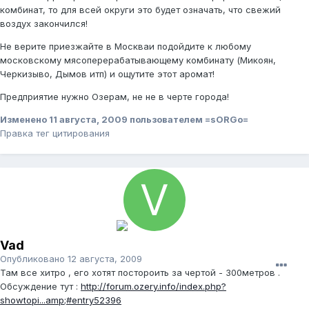
комбинат, то для всей округи это будет означать, что свежий
воздух закончился!
Не верите приезжайте в Москваи подойдите к любому
московскому мясоперерабатывающему комбинату (Микоян,
Черкизыво, Дымов итп) и ощутите этот аромат!
Предприятие нужно Озерам, не не в черте города!
Изменено
11 августа, 2009
пользователем =sORGo=
Правка тег цитирования
Vad
Опубликовано
12 августа, 2009
Там все хитро , его хотят постороить за чертой - 300метров .
Обсуждение тут :
http://forum.ozery.info/index.php?
showtopi...amp;#entry52396