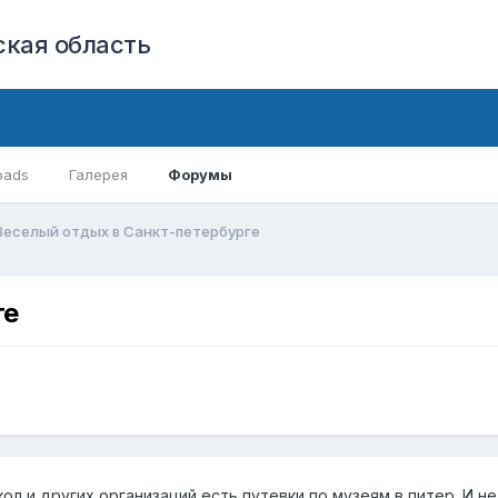
кая область
oads
Галерея
Форумы
Веселый отдых в Санкт-петербурге
ге
кол и других организаций есть путевки по музеям в питер. И н