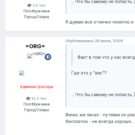
... Что бы самому не попасть.
1,4 тыс
Пол:
Мужчина
Город:
Озеры
Я думаю все отлично понятно и 
Опубликовано
28 июня, 2009
=ORG=
Факт в том что у нас всег
Где это у "вас"?
Администраторы
... Что бы самому не попасть.
10,4 тыс
Пол:
Мужчина
Город:
Озёры
Фенкс же писал - путевки по ра
бесплатно - не всегда хорошо...