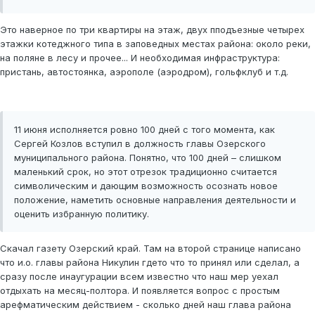
Это наверное по три квартиры на этаж, двух пподъезные четырех
этажки котеджного типа в заповедных местах района: около реки,
на поляне в лесу и прочее... И необходимая инфраструктура:
пристань, автостоянка, аэрополе (аэродром), гольфклуб и т.д.
11 июня исполняется ровно 100 дней с того момента, как
Сергей Козлов вступил в должность главы Озерского
муниципального района. Понятно, что 100 дней – слишком
маленький срок, но этот отрезок традиционно считается
символическим и дающим возможность осознать новое
положение, наметить основные направления деятельности и
оценить избранную политику.
Скачал газету Озерский край. Там на второй странице написано
что и.о. главы района Никулин гдето что то принял или сделал, а
сразу после инаугурации всем известно что наш мер уехал
отдыхать на месяц-полтора. И появляется вопрос с простым
арефматическим действием - сколько дней наш глава района