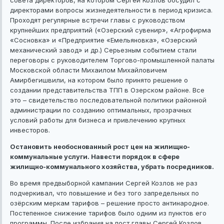
директорами вопросы жизнедеятельности в период кризиса.
Проходят регулярные встречи главы с руководством
крупнейших предприятий («Озерский сувенир», «Агрофирма
«Сосновка» и «Предприятие «Емельяновка», «Озерский
механический завод» и др.) Серьезным событием стали
переговоры с руководителем Торгово-промышленной палаты
Московской области Михаилом Михайловичем
Амирбегишвили, на котором было принято решение о
создании представительства ТПП в Озерском районе. Все
это – свидетельство последовательной политики районной
администрации по созданию оптимальных, прозрачных
условий работы для бизнеса и привлечению крупных
инвесторов.
Остановить необоснованный рост цен на жилищно-
коммунальные услуги. Навести порядок в сфере
жилищно-коммунального хозяйства, убрать посредников.
Во время предвыборной кампании Сергей Козлов не раз
подчеркивал, что повышение и без того запредельных по
озёрским меркам тарифов – решение просто антинародное.
Постепенное снижение тарифов было одним из пунктов его
программы. После избрания на пост главы Сергей Козлов