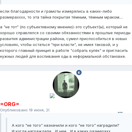
если благодарности и грамоты измерялись в каких-либо
размерахххх, то эта тайна покрытая тёмным, тёмным мраком....
а "не тот" (по субъективному мнению)-это субъект(ы), который не
хорошо справлялся со своими обязанностями в прошлые периоды
развития администрации района, сумел приспособиться в новых
условиях, чтобы остаться "при власти", не имея таковой, и у
которого главный принцип в работе "собрать кулёк" и пригласить
нужных людей для воспивания оды в неформальной обстановке.
=ORG=
Опубликовано
18 июня, 2009
А кого "не того" назначили и кого "не того" наградили?
И когда награждали... И чем... И в каких размерахх..