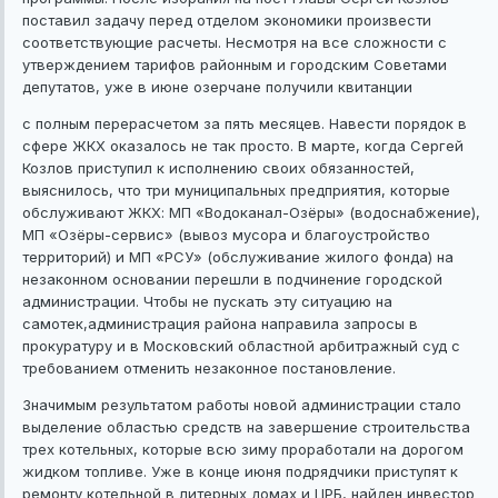
поставил задачу перед отделом экономики произвести
соответствующие расчеты. Несмотря на все сложности с
утверждением тарифов районным и городским Советами
депутатов, уже в июне озерчане получили квитанции
с полным перерасчетом за пять месяцев. Навести порядок в
сфере ЖКХ оказалось не так просто. В марте, когда Сергей
Козлов приступил к исполнению своих обязанностей,
выяснилось, что три муниципальных предприятия, которые
обслуживают ЖКХ: МП «Водоканал-Озёры» (водоснабжение),
МП «Озёры-сервис» (вывоз мусора и благоустройство
территорий) и МП «РСУ» (обслуживание жилого фонда) на
незаконном основании перешли в подчинение городской
администрации. Чтобы не пускать эту ситуацию на
самотек,администрация района направила запросы в
прокуратуру и в Московский областной арбитражный суд с
требованием отменить незаконное постановление.
Значимым результатом работы новой администрации стало
выделение областью средств на завершение строительства
трех котельных, которые всю зиму проработали на дорогом
жидком топливе. Уже в конце июня подрядчики приступят к
ремонту котельной в литерных домах и ЦРБ, найден инвестор