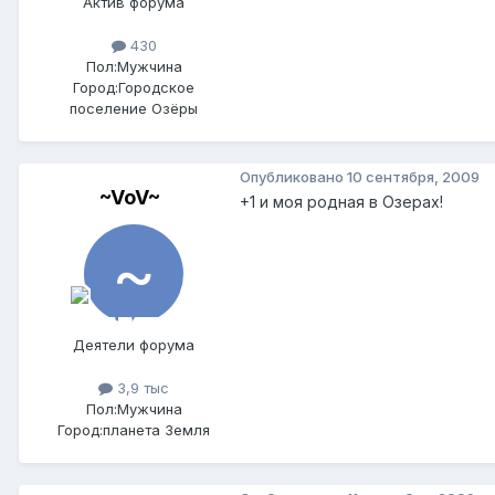
Актив форума
430
Пол:
Мужчина
Город:
Городское
поселение Озёры
Опубликовано
10 сентября, 2009
~VoV~
+1 и моя родная в Озерах!
Деятели форума
3,9 тыс
Пол:
Мужчина
Город:
планета Земля