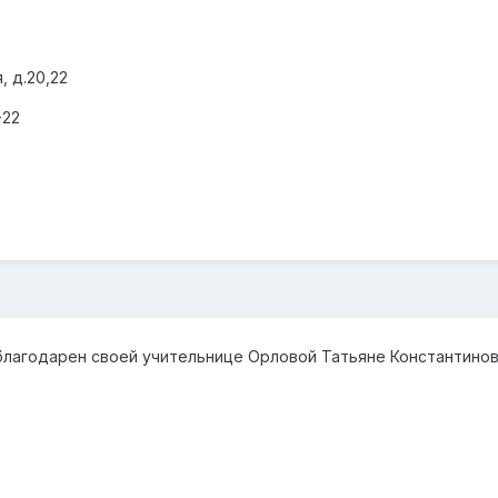
, д.20,22
-22
благодарен своей учительнице Орловой Татьяне Константино