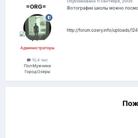
Опубликовано
11 сентября, 2009
=ORG=
Фотографии школы можно посм
http://forum.ozery.info/uploads/12
Администраторы
10,4 тыс
Пол:
Мужчина
Город:
Озёры
Пож