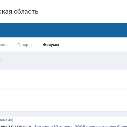
кая область
oads
Галерея
Форумы
ты
менено)
ения по героям.
Изменено
10 апреля, 2009
пользователем Фен