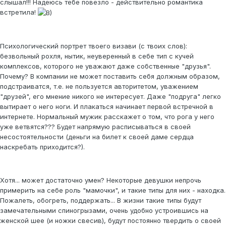
слышал!!! Надеюсь тебе повезло - действительно романтика
встретила!
Психологический портрет твоего визави (с твоих слов):
безвольный рохля, нытик, неуверенный в себе тип с кучей
комплексов, которого не уважают даже собственные "друзья".
Почему? В компании не может поставить себя должным образом,
подстраиватся, т.е. не пользуется авторитетом, уважением
"друзей", его мнение никого не интересует. Даже "подруга" легко
вытирает о него ноги. И плакаться начинает первой встречной в
интернете. Нормальный мужик расскажет о том, что рога у него
уже ветвятся??? Будет напрямую расписываться в своей
несостоятельности (деньги на билет к своей даме сердца
наскребать приходится?).
Хотя... может достаточно умен? Некоторые девушки непрочь
примерить на себе роль "мамочки", и такие типы для них - находка.
Пожалеть, обогреть, поддержать... В жизни такие типы будут
замечательными спиногрызами, очень удобно устроившись на
женской шее (и ножки свесив), будут постоянно твердить о своей