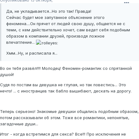
Опубликовано
15 октября, 2008
Да, не укладывается...Но это так! Правда!
Сейчас будет мое запутанное объяснение этого
феномена....Он прячет от людей свою душу, общается не с
теми, с кем действительно хочет, сам ведет себя подобным
образом в компании друзей, производя ложное
впечатление...
Хмм...Ну, и расписала я...
Во он тебя развёл!!!! Молодец! Феномен-романтик со спрятанной
душой!
Судя по постам вы девушка не глупая, но так повестись... Это
нечто! ... с иностранцев так бабло вышибают, дескать на дорогу.
Теперь серьезно! Знакомые девушки общались подобным образом,
потом рассказывали об этом. Тоже все романтики, непонятые,
загадочные души...
Итог - когда встретимся для секса? Все!!! Про исключения не