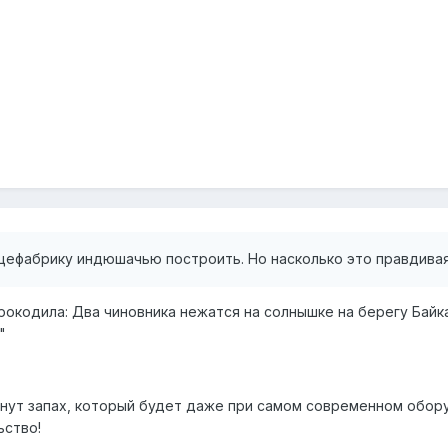
ицефабрику индюшачью построить. Но насколько это правдивая
рокодила: Два чиновника нежатся на солнышке на берегу Байк
"
ут запах, который будет даже при самом современном оборудо
ьство!