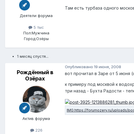
Там есть турбаза одного моско
Деятели форума
5 тыс
Пол:
Мужчина
Город:
Озёры
1 месяц спустя...
Опубликовано
19 июня, 2008
Рождённый в
вот прочитал в Заре от 5 июня
Озёрах
к примеру под москвой к водох
три назад - Бухта Радости - те
Актив форума
226