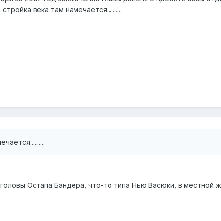
стройка века там намечается..........
ается..........
 головы Остапа Бандера, что-то типа Нью Васюки, в местной ж