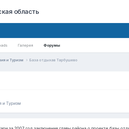
кая область
oads
Галерея
Форумы
вия и Туризм
База отдыхав Тарбушево
я и Туризм
ари за 2007 год заключение главы района о проекте базы отд