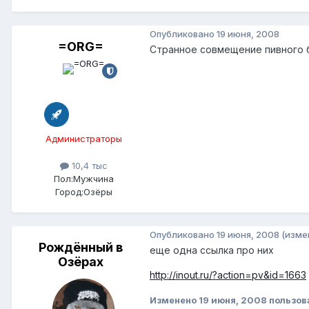
Опубликовано
19 июня, 2008
=ORG=
Странное совмещение пивного б
Администраторы
10,4 тыс
Пол:
Мужчина
Город:
Озёры
Опубликовано
19 июня, 2008
(изме
Рождённый в
еще одна ссылка про них
Озёрах
http://inout.ru/?action=pv&id=1663
Изменено
19 июня, 2008
пользов