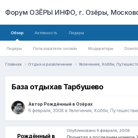
Форум ОЗЁРЫ ИНФО, г. Озёры, Московс
Обзор
Активность
Лидеры
Лидеры
Пользователи онлайн
Модераторы
Downl
Главная
Отдых и развлечение
Увлечения, Хобби, Путешест
База отдыхав Тарбушево
Автор
Рождённый в Озёрах
6 февраля, 2008
в
Увлечения, Хобби, Путешестви
Опубликовано
6 февраля, 2008
Рождённый в
Прочитал а последнем номере З