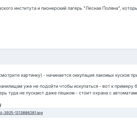
вского института и пионерский лагерь "Лесная Поляна", кото
 (смотрите картинку) - начинается оккупация лакомых кусков 
ранилищам уже не подойти чтобы искупаться - вот к примеру
перь туда не пускают даже пешком - стоит охрана с автоматами