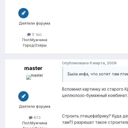
Деятели форума
5 тыс
Пол:
Мужчина
Город:
Озёры
Опубликовано
6 марта, 2008
master
Была инфа, что хотят там пт
Вспомнил картинку из старого К
целлюлозо-бумажный комбинат.
Деятели форума
Строить птицефабрику? Куда ден
873
там?) разрешат такое строител
Пол:
Мужчина