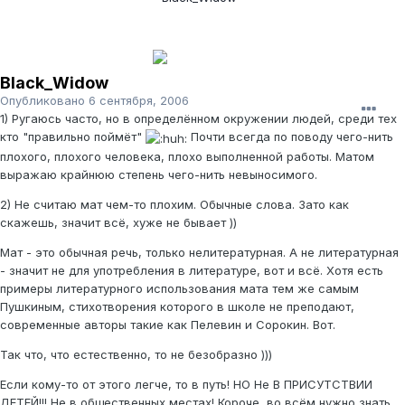
Black_Widow
Опубликовано
6 сентября, 2006
1) Ругаюсь часто, но в определённом окружении людей, среди тех
кто "правильно поймёт"
Почти всегда по поводу чего-нить
плохого, плохого человека, плохо выполненной работы. Матом
выражаю крайнюю степень чего-нить невыносимого.
2) Не считаю мат чем-то плохим. Обычные слова. Зато как
скажешь, значит всё, хуже не бывает ))
Мат - это обычная речь, только нелитературная. А не литературная
- значит не для употребления в литературе, вот и всё. Хотя есть
примеры литературного использования мата тем же самым
Пушкиным, стихотворения которого в школе не преподают,
современные авторы такие как Пелевин и Сорокин. Вот.
Так что, что естественно, то не безобразно )))
Если кому-то от этого легче, то в путь! НО Не В ПРИСУТСТВИИ
ДЕТЕЙ!!! Не в общественных местах! Короче, во всём нужно знать