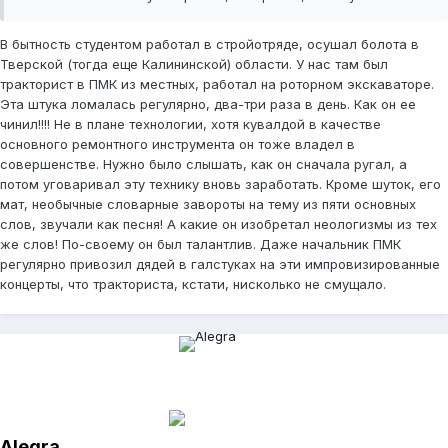
В бытность студентом работал в стройотряде, осушал болота в
Тверской (тогда еще Калининской) области. У нас там был
тракторист в ПМК из местных, работал на роторном экскаваторе.
Эта штука ломалась регулярно, два-три раза в день. Как он ее
чинил!!!! Не в плане технологии, хотя кувалдой в качестве
основного ремонтного инструмента он тоже владел в
совершенстве. Нужно было слышать, как он сначала ругал, а
потом уговаривал эту технику вновь заработать. Кроме шуток, его
мат, необычные словарные завороты на тему из пяти основных
слов, звучали как песня! А какие он изобретал неологизмы из тех
же слов! По-своему он был талантлив. Даже начальник ПМК
регулярно привозил дядей в галстуках на эти импровизированные
концерты, что тракториста, кстати, нисколько не смущало.
Alegra