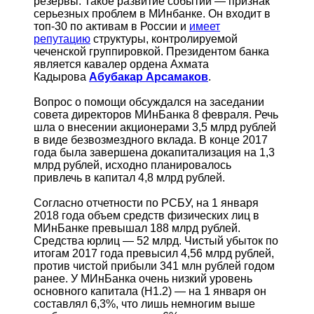
резервы. Такое развитие событий — признак
серьезных проблем в МИнбанке. Он входит в
топ-30 по активам в России и
имеет
репутацию
структуры, контролируемой
чеченской группировкой. Президентом банка
является кавалер ордена Ахмата
Кадырова
Абубакар Арсамаков
.
Вопрос о помощи обсуждался на заседании
совета директоров МИнБанка 8 февраля. Речь
шла о внесении акционерами 3,5 млрд рублей
в виде безвозмездного вклада. В конце 2017
года была завершена докапитализация на 1,3
млрд рублей, исходно планировалось
привлечь в капитал 4,8 млрд рублей.
Согласно отчетности по РСБУ, на 1 января
2018 года объем средств физических лиц в
МИнБанке превышал 188 млрд рублей.
Средства юрлиц — 52 млрд. Чистый убыток по
итогам 2017 года превысил 4,56 млрд рублей,
против чистой прибыли 341 млн рублей годом
ранее. У МИнБанка очень низкий уровень
основного капитала (Н1.2) — на 1 января он
составлял 6,3%, что лишь немногим выше