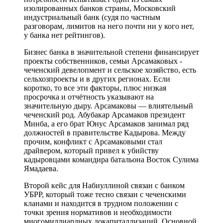
изолированных банков страны, Московский
индустриальный банк (судя по частным
разговорам, лимитов на него почти ни у кого нет,
у банка нет рейтингов).
Бизнес банка в значительной степени финансирует
проекты собственников, семьи Арсамаковых -
чеченский девелопмент и сельское хозяйство, есть
сельхозпроекты и в других регионах. Если
коротко, то все эти факторы, плюс низкая
просрочка и отчётность указывают на
значительную дыру. Арсамаковы — влиятельный
чеченский род. Абубакар Арсамаков президент
Минба, а его брат Юнус Арсамаков занимал ряд
должностей в правительстве Кадырова. Между
прочим, конфликт с Арсамаковыми стал
драйвером, который привел к убийству
кадыровцами командира батальона Восток Сулима
Ямадаева.
Второй кейс для Набиуллиной связан с банком
УБРР, который тоже тесно связан с чеченскими
кланами и находится в трудном положении с
точки зрения нормативов и необходимости
многомиллиардных докапиталлизаций. Основной