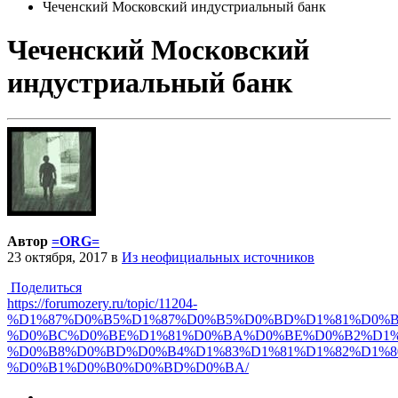
Чеченский Московский индустриальный банк
Чеченский Московский
индустриальный банк
Автор
=ORG=
23 октября, 2017
в
Из неофициальных источников
Поделиться
https://forumozery.ru/topic/11204-
%D1%87%D0%B5%D1%87%D0%B5%D0%BD%D1%81%D0%B
%D0%BC%D0%BE%D1%81%D0%BA%D0%BE%D0%B2%D1%
%D0%B8%D0%BD%D0%B4%D1%83%D1%81%D1%82%D1%
%D0%B1%D0%B0%D0%BD%D0%BA/