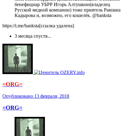
бенефициар УБРР Игорь Алтушкин(владелец
Русской медной компании) тоже приятель Рамзана
Кадырова и, возможно, его кошелёк. @banksta
https://t.me/banksta[ссылка удалена]
3 месяца спустя...
=ORG=
Опубликовано
13 февраля, 2018
=ORG=