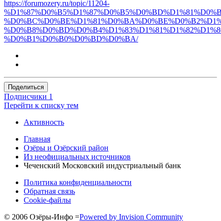
https://forumozery.ru/topic/11204-
%D1%87%D0%B5%D1%87%D0%B5%D0%BD%D1%81%D0%B
%D0%BC%D0%BE%D1%81%D0%BA%D0%BE%D0%B2%D1%
%D0%B8%D0%BD%D0%B4%D1%83%D1%81%D1%82%D1%
%D0%B1%D0%B0%D0%BD%D0%BA/
Поделиться
Подписчики
1
Перейти к списку тем
Активность
Главная
Озёры и Озёрский район
Из неофициальных источников
Чеченский Московский индустриальный банк
Политика конфиденциальности
Обратная связь
Cookie-файлы
© 2006 Озёры-Инфо
=
Powered by Invision Community