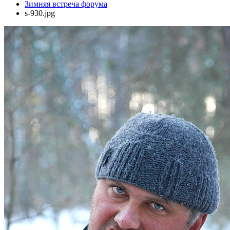
Зимняя встреча форума
s-930.jpg