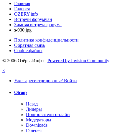
Главная
Галерея
OZERY.info
Встречи форумчан
Зимняя встреча форума
s-930.jpg
Политика конфиденциальности
Обратная связь
Cookie-файлы
© 2006 Озёры-Инфо
=
Powered by Invision Community
×
Уже зарегистрированы? Войти
Обзор
Назад
Лидеры
Пользователи онлайн
Модераторы
Downloads
Галерея