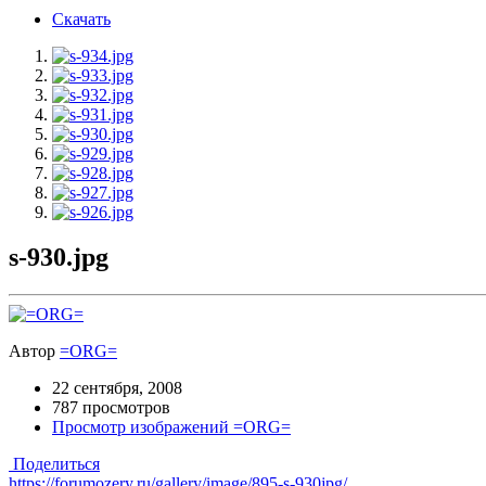
Скачать
s-930.jpg
Автор
=ORG=
22 сентября, 2008
787 просмотров
Просмотр изображений =ORG=
Поделиться
https://forumozery.ru/gallery/image/895-s-930jpg/