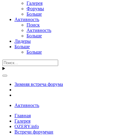
Галерея
Форумы
Больше
Активность
Поиск
Активность
Больше
Лидеры
Больше
Больше
Зимняя встреча форума
Активность
Главная
Галерея
OZERY.info
Встречи форумчан