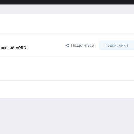
Поделиться
Подписчики
ражений =ORG=