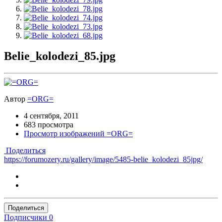
Belie_kolodezi_85.jpg
Автор
=ORG=
4 сентября, 2011
683 просмотра
Просмотр изображений =ORG=
Поделиться
https://forumozery.ru/gallery/image/5485-belie_kolodezi_85jpg/
Поделиться
Подписчики
0