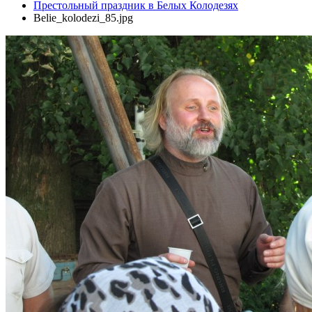
Престольный праздник в Белых Колодезях
Belie_kolodezi_85.jpg