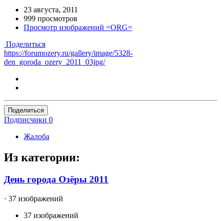
23 августа, 2011
999 просмотров
Просмотр изображений =ORG=
Поделиться
https://forumozery.ru/gallery/image/5328-
den_goroda_ozery_2011_03jpg/
Поделиться
Подписчики
0
Жалоба
Из категории:
День города Озёры 2011
· 37 изображений
37 изображений