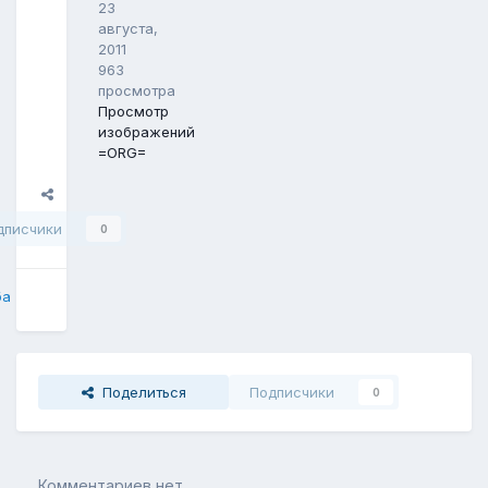
23
августа,
2011
963
просмотра
Просмотр
изображений
=ORG=
Поделиться
дписчики
0
ба
Поделиться
Подписчики
0
Комментариев нет