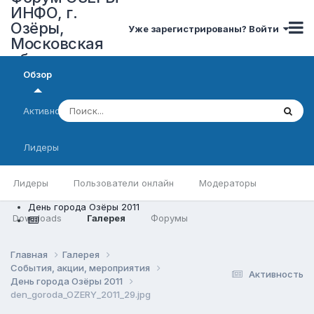
ИНФО, г.
Озёры,
Уже зарегистрированы? Войти
Московская
область
Обзор
Активность
Лидеры
Лидеры
Пользователи онлайн
Модераторы
День города Озёры 2011
Downloads
Галерея
Форумы
Главная
Галерея
События, акции, мероприятия
Активность
День города Озёры 2011
den_goroda_OZERY_2011_29.jpg