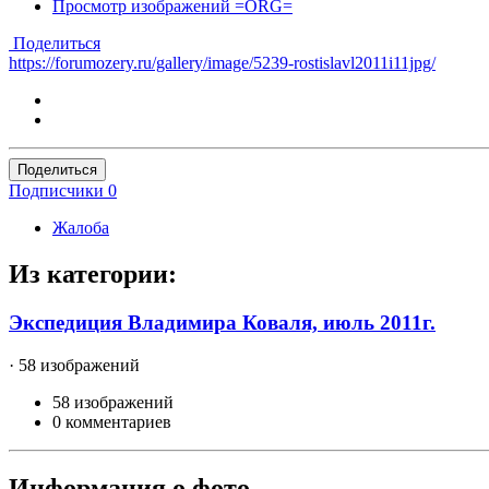
Просмотр изображений =ORG=
Поделиться
https://forumozery.ru/gallery/image/5239-rostislavl2011i11jpg/
Поделиться
Подписчики
0
Жалоба
Из категории:
Экспедиция Владимира Коваля, июль 2011г.
· 58 изображений
58 изображений
0 комментариев
Информация о фото