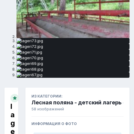
ИЗ КАТЕГОРИИ:
Лесная поляна - детский лагерь
·
l
58 изображений
a
g
ИНФОРМАЦИЯ О ФОТО
e