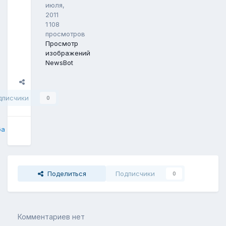
июля,
2011
1 108
просмотров
Просмотр
изображений
NewsBot
Поделиться
дписчики
0
ба
Поделиться
Подписчики
0
Комментариев нет