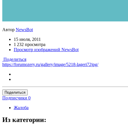
Автор
NewsBot
15 июля, 2011
1 232 просмотра
Просмотр изображений NewsBot
Поделиться
https://forumozery.ru/gallery/image/5218-lageri72jpg/
Поделиться
Подписчики
0
Жалоба
Из категории: