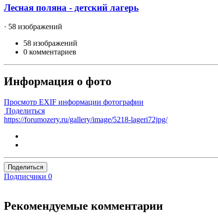
Лесная поляна - детский лагерь
· 58 изображений
58 изображений
0 комментариев
Информация о фото
Просмотр EXIF информации фотографии
Поделиться
https://forumozery.ru/gallery/image/5218-lageri72jpg/
Поделиться
Подписчики
0
Рекомендуемые комментарии