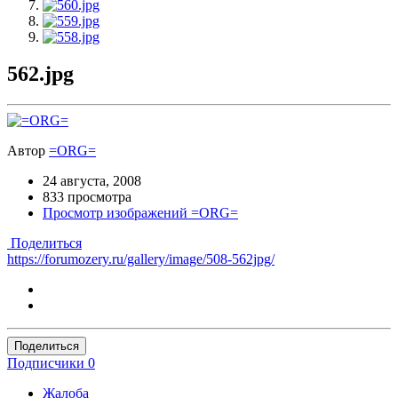
562.jpg
Автор
=ORG=
24 августа, 2008
833 просмотра
Просмотр изображений =ORG=
Поделиться
https://forumozery.ru/gallery/image/508-562jpg/
Поделиться
Подписчики
0
Жалоба