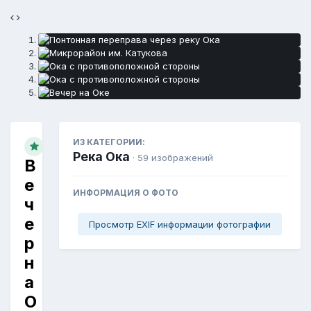
ИЗ КАТЕГОРИИ:
Река Ока
· 59 изображений
В
е
ИНФОРМАЦИЯ О ФОТО
ч
е
Просмотр EXIF информации фотографии
р
н
а
О