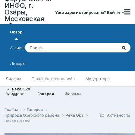
ИНФО, г.
Озёры,
Уже зарегистрированы? Войти
Московская
область
Обзор
Активность
Лидеры
Лидеры
Пользователи онлайн
Модераторы
Река Ока
Downloads
Галерея
Форумы
Главная
Галерея
Природа Озёрского района
Река Ока
Активность
Вечер на Оке