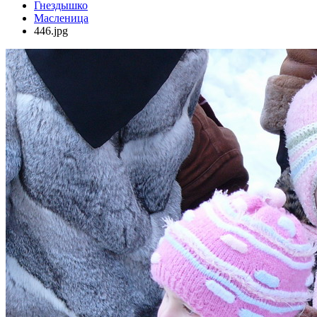
Гнездышко
Масленица
446.jpg