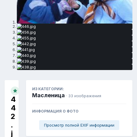
ИЗ КАТЕГОРИИ:
Масленица
· 33 изображения
4
4
ИНФОРМАЦИЯ О ФОТО
2
.
Просмотр полной EXIF информации
j