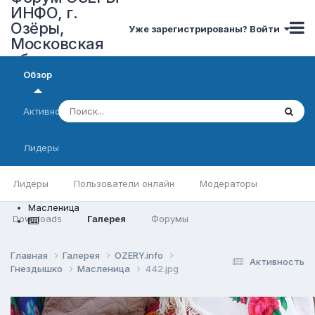
ИНФО, г.
Озёры,
Уже зарегистрированы? Войти
Московская
область
Обзор
Активность
Лидеры
Лидеры
Пользователи онлайн
Модераторы
Масленица
Downloads
Галерея
Форумы
Главная
Галерея
OZERY.info
Активность
Гнездышко
Масленица
442.jpg