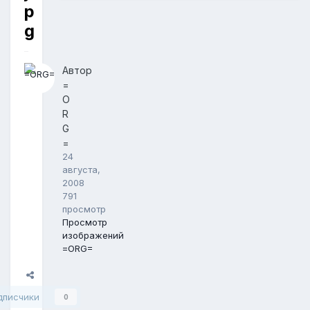
p
g
Автор
=
O
R
G
=
24
августа,
2008
791
просмотр
Просмотр
изображений
=ORG=
Поделиться
дписчики
0