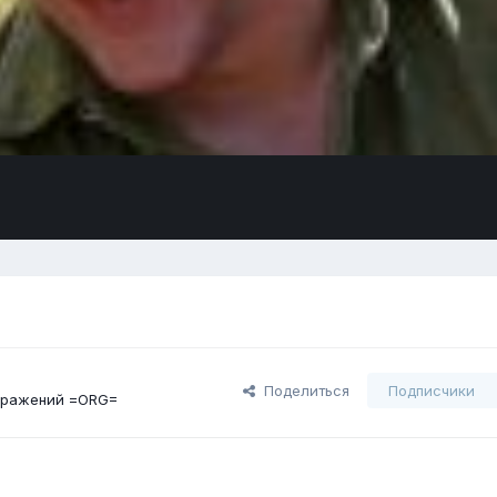
Поделиться
Подписчики
бражений =ORG=