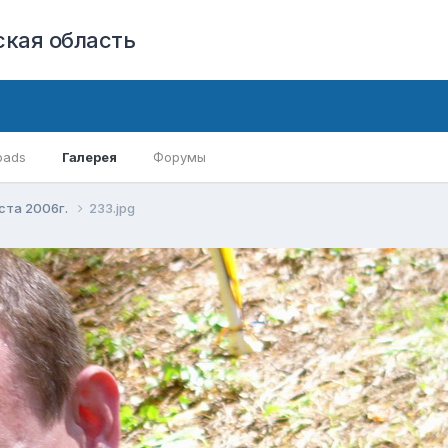
кая область
oads
Галерея
Форумы
уста 2006г.
233.jpg