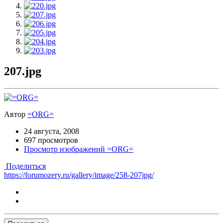
207.jpg
Автор
=ORG=
24 августа, 2008
697 просмотров
Просмотр изображений =ORG=
Поделиться
https://forumozery.ru/gallery/image/258-207jpg/