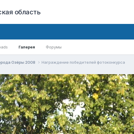
кая область
oads
Галерея
Форумы
орода Озёры 2008
Награждение победителей фотоконкурса